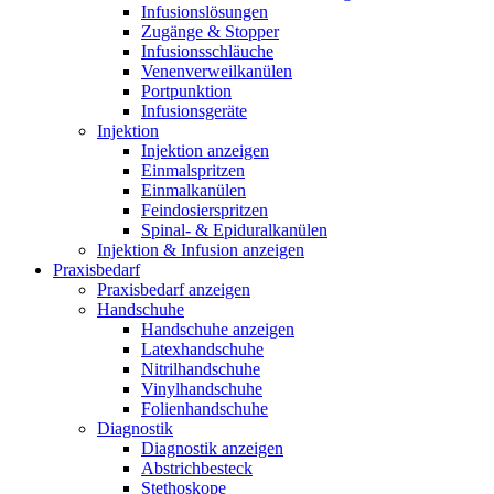
Infusionslösungen
Zugänge & Stopper
Infusionsschläuche
Venenverweilkanülen
Portpunktion
Infusionsgeräte
Injektion
Injektion anzeigen
Einmalspritzen
Einmalkanülen
Feindosierspritzen
Spinal- & Epiduralkanülen
Injektion & Infusion anzeigen
Praxisbedarf
Praxisbedarf anzeigen
Handschuhe
Handschuhe anzeigen
Latexhandschuhe
Nitrilhandschuhe
Vinylhandschuhe
Folienhandschuhe
Diagnostik
Diagnostik anzeigen
Abstrichbesteck
Stethoskope