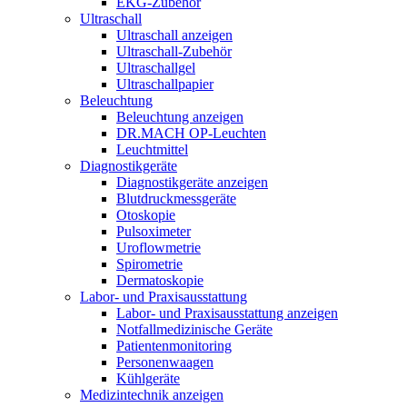
EKG-Zubehör
Ultraschall
Ultraschall anzeigen
Ultraschall-Zubehör
Ultraschallgel
Ultraschallpapier
Beleuchtung
Beleuchtung anzeigen
DR.MACH OP-Leuchten
Leuchtmittel
Diagnostikgeräte
Diagnostikgeräte anzeigen
Blutdruckmessgeräte
Otoskopie
Pulsoximeter
Uroflowmetrie
Spirometrie
Dermatoskopie
Labor- und Praxisausstattung
Labor- und Praxisausstattung anzeigen
Notfallmedizinische Geräte
Patientenmonitoring
Personenwaagen
Kühlgeräte
Medizintechnik anzeigen