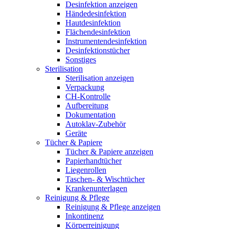
Desinfektion anzeigen
Händedesinfektion
Hautdesinfektion
Flächendesinfektion
Instrumentendesinfektion
Desinfektionstücher
Sonstiges
Sterilisation
Sterilisation anzeigen
Verpackung
CH-Kontrolle
Aufbereitung
Dokumentation
Autoklav-Zubehör
Geräte
Tücher & Papiere
Tücher & Papiere anzeigen
Papierhandtücher
Liegenrollen
Taschen- & Wischtücher
Krankenunterlagen
Reinigung & Pflege
Reinigung & Pflege anzeigen
Inkontinenz
Körperreinigung