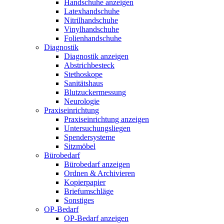
Handschuhe anzeigen
Latexhandschuhe
Nitrilhandschuhe
Vinylhandschuhe
Folienhandschuhe
Diagnostik
Diagnostik anzeigen
Abstrichbesteck
Stethoskope
Sanitätshaus
Blutzuckermessung
Neurologie
Praxiseinrichtung
Praxiseinrichtung anzeigen
Untersuchungsliegen
Spendersysteme
Sitzmöbel
Bürobedarf
Bürobedarf anzeigen
Ordnen & Archivieren
Kopierpapier
Briefumschläge
Sonstiges
OP-Bedarf
OP-Bedarf anzeigen