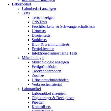
Laborbedarf
Laborbedarf anzeigen
Tests
Tests anzeigen
CrP-Tests
Fruchtbarkeits- & Schwangerschaftstests
Urintests
Drogentests
Stuhltests
Blut- & Gerinnungstests
Fertigküvetten
Infektionsdiagnostische Tests
Mikrobiologie
Mikrobiologie anzeigen
Fertignährböden
Trockennährböden
Zusätze
Urineintauchnährböden
Verbrauchsmaterial
Laborartikel
Laborartikel anzeigen
Objektträger & Deckgläser
Pipetten
Kontrollsets