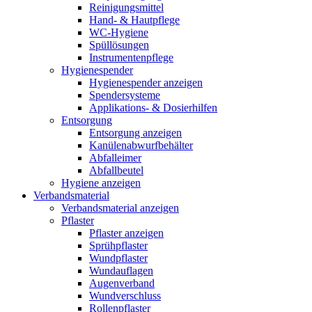
Reinigungsmittel
Hand- & Hautpflege
WC-Hygiene
Spüllösungen
Instrumentenpflege
Hygienespender
Hygienespender anzeigen
Spendersysteme
Applikations- & Dosierhilfen
Entsorgung
Entsorgung anzeigen
Kanülenabwurfbehälter
Abfalleimer
Abfallbeutel
Hygiene anzeigen
Verbandsmaterial
Verbandsmaterial anzeigen
Pflaster
Pflaster anzeigen
Sprühpflaster
Wundpflaster
Wundauflagen
Augenverband
Wundverschluss
Rollenpflaster