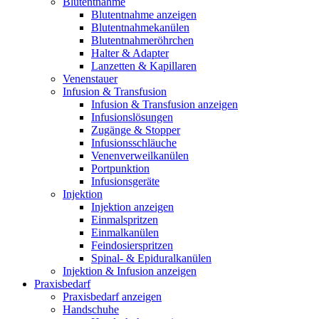
Blutentnahme
Blutentnahme anzeigen
Blutentnahmekanülen
Blutentnahmeröhrchen
Halter & Adapter
Lanzetten & Kapillaren
Venenstauer
Infusion & Transfusion
Infusion & Transfusion anzeigen
Infusionslösungen
Zugänge & Stopper
Infusionsschläuche
Venenverweilkanülen
Portpunktion
Infusionsgeräte
Injektion
Injektion anzeigen
Einmalspritzen
Einmalkanülen
Feindosierspritzen
Spinal- & Epiduralkanülen
Injektion & Infusion anzeigen
Praxisbedarf
Praxisbedarf anzeigen
Handschuhe