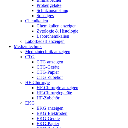
Einmalbecher
Probengefäße
Schutzausrüstung
Sonstiges
Chemikalien
Chemikalien anzeigen
Zytologie & Histologie
Laborchemikalien
Laborbedarf anzeigen
Medizintechnik
Medizintechnik anzeigen
CTG
CTG anzeigen
CTG-Geräte
CTG-Papier
CTG-Zubehör
HF-Chirurgie
HF-Chirurgie anzeigen
HF-Chirurgiegeräte
HF-Zubehör
EKG
EKG anzeigen
EKG-Elektroden
EKG-Geräte
EKG-Papier