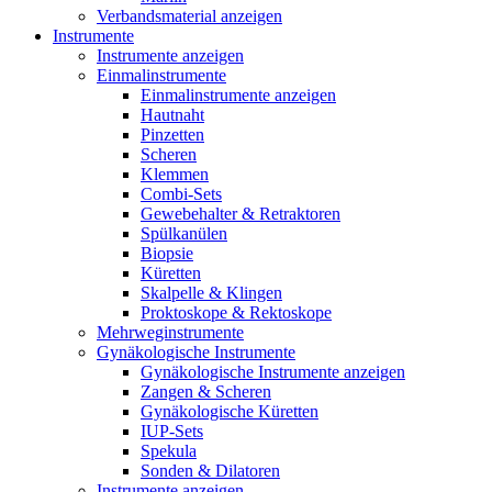
Verbandsmaterial anzeigen
Instrumente
Instrumente anzeigen
Einmalinstrumente
Einmalinstrumente anzeigen
Hautnaht
Pinzetten
Scheren
Klemmen
Combi-Sets
Gewebehalter & Retraktoren
Spülkanülen
Biopsie
Küretten
Skalpelle & Klingen
Proktoskope & Rektoskope
Mehrweginstrumente
Gynäkologische Instrumente
Gynäkologische Instrumente anzeigen
Zangen & Scheren
Gynäkologische Küretten
IUP-Sets
Spekula
Sonden & Dilatoren
Instrumente anzeigen