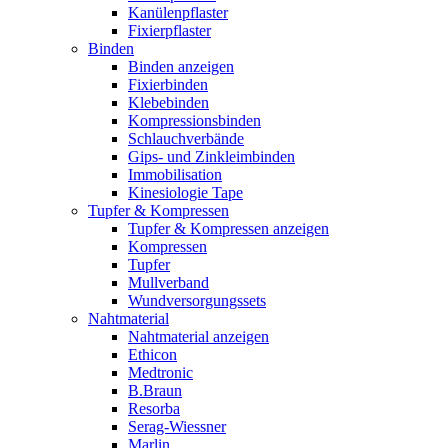
Kanülenpflaster
Fixierpflaster
Binden
Binden anzeigen
Fixierbinden
Klebebinden
Kompressionsbinden
Schlauchverbände
Gips- und Zinkleimbinden
Immobilisation
Kinesiologie Tape
Tupfer & Kompressen
Tupfer & Kompressen anzeigen
Kompressen
Tupfer
Mullverband
Wundversorgungssets
Nahtmaterial
Nahtmaterial anzeigen
Ethicon
Medtronic
B.Braun
Resorba
Serag-Wiessner
Marlin