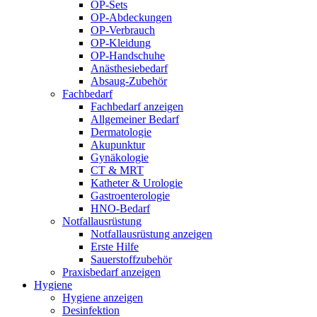
OP-Sets
OP-Abdeckungen
OP-Verbrauch
OP-Kleidung
OP-Handschuhe
Anästhesiebedarf
Absaug-Zubehör
Fachbedarf
Fachbedarf anzeigen
Allgemeiner Bedarf
Dermatologie
Akupunktur
Gynäkologie
CT & MRT
Katheter & Urologie
Gastroenterologie
HNO-Bedarf
Notfallausrüstung
Notfallausrüstung anzeigen
Erste Hilfe
Sauerstoffzubehör
Praxisbedarf anzeigen
Hygiene
Hygiene anzeigen
Desinfektion