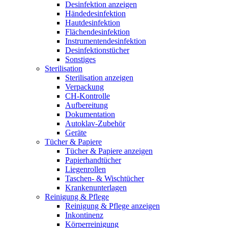
Desinfektion anzeigen
Händedesinfektion
Hautdesinfektion
Flächendesinfektion
Instrumentendesinfektion
Desinfektionstücher
Sonstiges
Sterilisation
Sterilisation anzeigen
Verpackung
CH-Kontrolle
Aufbereitung
Dokumentation
Autoklav-Zubehör
Geräte
Tücher & Papiere
Tücher & Papiere anzeigen
Papierhandtücher
Liegenrollen
Taschen- & Wischtücher
Krankenunterlagen
Reinigung & Pflege
Reinigung & Pflege anzeigen
Inkontinenz
Körperreinigung