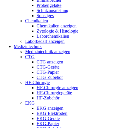
Einmalbecher
Probengefäße
Schutzausrüstung
Sonstiges
Chemikalien
Chemikalien anzeigen
Zytologie & Histologie
Laborchemikalien
Laborbedarf anzeigen
Medizintechnik
Medizintechnik anzeigen
CTG
CTG anzeigen
CTG-Geräte
CTG-Papier
CTG-Zubehör
HF-Chirurgie
HF-Chirurgie anzeigen
HF-Chirurgiegeräte
HF-Zubehör
EKG
EKG anzeigen
EKG-Elektroden
EKG-Geräte
EKG-Papier