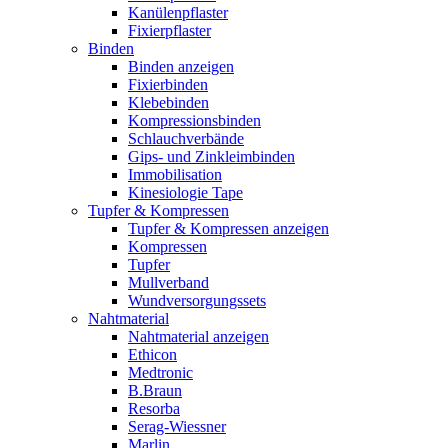
Kanülenpflaster
Fixierpflaster
Binden
Binden anzeigen
Fixierbinden
Klebebinden
Kompressionsbinden
Schlauchverbände
Gips- und Zinkleimbinden
Immobilisation
Kinesiologie Tape
Tupfer & Kompressen
Tupfer & Kompressen anzeigen
Kompressen
Tupfer
Mullverband
Wundversorgungssets
Nahtmaterial
Nahtmaterial anzeigen
Ethicon
Medtronic
B.Braun
Resorba
Serag-Wiessner
Marlin