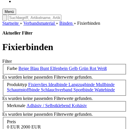
Menü
Startseite
»
Verbandsmaterial
»
Binden
»
Fixierbinden
Aktueller Filter
Fixierbinden
Filter
Farbe
Beige
Blau
Bunt
Elfenbein
Gelb
Grün
Rot
Weiß
Es wurden keine passenden Filterwerte gefunden.
Produkttyp
Fixiervlies
Idealbinde
Langzugbinde
Mullbinde
Schaumstoffbinde
Schlauchverband
Sportbinde
Wattebinde
Es wurden keine passenden Filterwerte gefunden.
Merkmale
Adhäsiv / Selbstklebend
Kohäsiv
Es wurden keine passenden Filterwerte gefunden.
Preis
0 EUR
2000 EUR