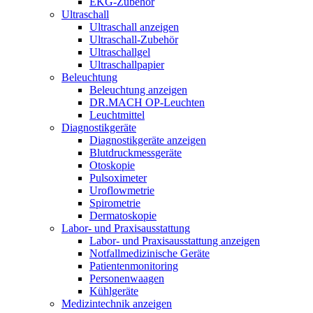
EKG-Zubehör
Ultraschall
Ultraschall anzeigen
Ultraschall-Zubehör
Ultraschallgel
Ultraschallpapier
Beleuchtung
Beleuchtung anzeigen
DR.MACH OP-Leuchten
Leuchtmittel
Diagnostikgeräte
Diagnostikgeräte anzeigen
Blutdruckmessgeräte
Otoskopie
Pulsoximeter
Uroflowmetrie
Spirometrie
Dermatoskopie
Labor- und Praxisausstattung
Labor- und Praxisausstattung anzeigen
Notfallmedizinische Geräte
Patientenmonitoring
Personenwaagen
Kühlgeräte
Medizintechnik anzeigen