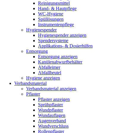
Reinigungsmittel
Hand- & Hautpflege
WC-Hygiene
Spüllösungen
Instrumentenpflege
Hygienespender
Hygienespender anzeigen
Spendersysteme
Applikations- & Dosierhilfen
Entsorgung
Entsorgung anzeigen
Kanülenabwurfbehälter
Abfalleimer
Abfallbeutel
Hygiene anzeigen
Verbandsmaterial
Verbandsmaterial anzeigen
Pflaster
Pflaster anzeigen
Sprühpflaster
Wundpflaster
Wundauflagen
Augenverband
Wundverschluss
Rollenpflaster