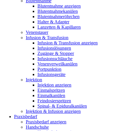
Blutentnahme
Blutentnahme anzeigen
Blutentnahmekanülen
Blutentnahmeröhrchen
Halter & Adapter
Lanzetten & Kapillaren
Venenstauer
Infusion & Transfusion
Infusion & Transfusion anzeigen
Infusionslösungen
Zugänge & Stopper
Infusionsschläuche
Venenverweilkanülen
Portpunktion
Infusionsgeräte
Injektion
Injektion anzeigen
Einmalspritzen
Einmalkanülen
Feindosierspritzen
Spinal- & Epiduralkanülen
Injektion & Infusion anzeigen
Praxisbedarf
Praxisbedarf anzeigen
Handschuhe