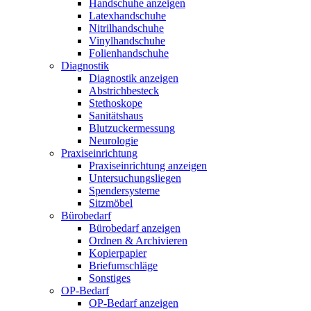
Handschuhe anzeigen
Latexhandschuhe
Nitrilhandschuhe
Vinylhandschuhe
Folienhandschuhe
Diagnostik
Diagnostik anzeigen
Abstrichbesteck
Stethoskope
Sanitätshaus
Blutzuckermessung
Neurologie
Praxiseinrichtung
Praxiseinrichtung anzeigen
Untersuchungsliegen
Spendersysteme
Sitzmöbel
Bürobedarf
Bürobedarf anzeigen
Ordnen & Archivieren
Kopierpapier
Briefumschläge
Sonstiges
OP-Bedarf
OP-Bedarf anzeigen