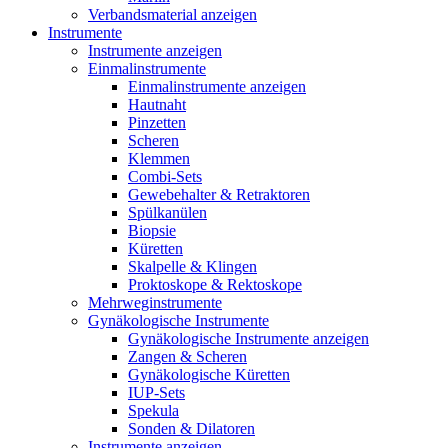
Verbandsmaterial anzeigen
Instrumente
Instrumente anzeigen
Einmalinstrumente
Einmalinstrumente anzeigen
Hautnaht
Pinzetten
Scheren
Klemmen
Combi-Sets
Gewebehalter & Retraktoren
Spülkanülen
Biopsie
Küretten
Skalpelle & Klingen
Proktoskope & Rektoskope
Mehrweginstrumente
Gynäkologische Instrumente
Gynäkologische Instrumente anzeigen
Zangen & Scheren
Gynäkologische Küretten
IUP-Sets
Spekula
Sonden & Dilatoren
Instrumente anzeigen