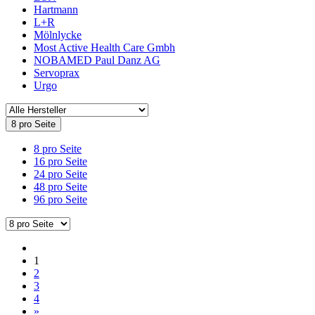
Hartmann
L+R
Mölnlycke
Most Active Health Care Gmbh
NOBAMED Paul Danz AG
Servoprax
Urgo
8 pro Seite
8 pro Seite
16 pro Seite
24 pro Seite
48 pro Seite
96 pro Seite
1
2
3
4
»