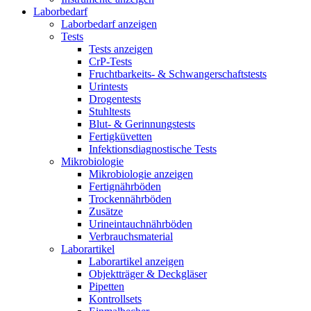
Laborbedarf
Laborbedarf anzeigen
Tests
Tests anzeigen
CrP-Tests
Fruchtbarkeits- & Schwangerschaftstests
Urintests
Drogentests
Stuhltests
Blut- & Gerinnungstests
Fertigküvetten
Infektionsdiagnostische Tests
Mikrobiologie
Mikrobiologie anzeigen
Fertignährböden
Trockennährböden
Zusätze
Urineintauchnährböden
Verbrauchsmaterial
Laborartikel
Laborartikel anzeigen
Objektträger & Deckgläser
Pipetten
Kontrollsets