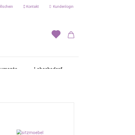
llschein
Kontakt
Kundenlogin
rumente
Laborbedarf
erstellen
ort vergessen?