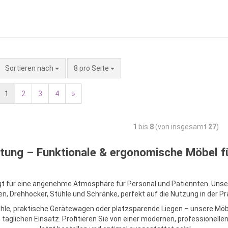
Sortieren nach
8 pro Seite
1
2
3
4
»
1
bis
8
(von insgesamt
27
)
htung – Funktionale & ergonomische Möbel fü
orgt für eine angenehme Atmosphäre für Personal und Patiennten. Un
n, Drehhocker, Stühle und Schränke, perfekt auf die Nutzung in der P
, praktische Gerätewagen oder platzsparende Liegen – unsere Möbel
äglichen Einsatz. Profitieren Sie von einer modernen, professionellen E