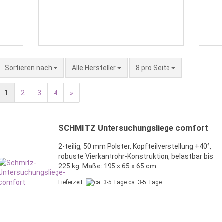
Sortieren nach
Alle Hersteller
8 pro Seite
1
2
3
4
»
SCHMITZ Untersuchungsliege comfort
2-teilig, 50 mm Polster, Kopfteilverstellung +40°,
robuste Vierkantrohr-Konstruktion, belastbar bis
225 kg. Maße: 195 x 65 x 65 cm.
Lieferzeit:
ca. 3-5 Tage