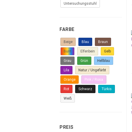
Untersuchungsstuhl
FARBE
Beige
Blau
Braun
Bunt
Elfenbein
Gelb
Grau
Grün
Hellblau
Lila
Natur / Ungefärbt
Orange
Pink / Rosa
Rot
Schwarz
Türkis
Weiß
PREIS