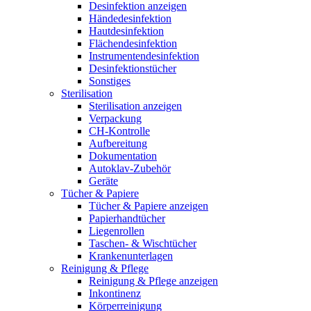
Desinfektion anzeigen
Händedesinfektion
Hautdesinfektion
Flächendesinfektion
Instrumentendesinfektion
Desinfektionstücher
Sonstiges
Sterilisation
Sterilisation anzeigen
Verpackung
CH-Kontrolle
Aufbereitung
Dokumentation
Autoklav-Zubehör
Geräte
Tücher & Papiere
Tücher & Papiere anzeigen
Papierhandtücher
Liegenrollen
Taschen- & Wischtücher
Krankenunterlagen
Reinigung & Pflege
Reinigung & Pflege anzeigen
Inkontinenz
Körperreinigung