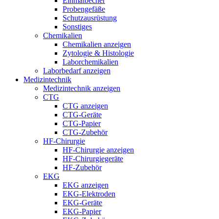
Einmalbecher
Probengefäße
Schutzausrüstung
Sonstiges
Chemikalien
Chemikalien anzeigen
Zytologie & Histologie
Laborchemikalien
Laborbedarf anzeigen
Medizintechnik
Medizintechnik anzeigen
CTG
CTG anzeigen
CTG-Geräte
CTG-Papier
CTG-Zubehör
HF-Chirurgie
HF-Chirurgie anzeigen
HF-Chirurgiegeräte
HF-Zubehör
EKG
EKG anzeigen
EKG-Elektroden
EKG-Geräte
EKG-Papier