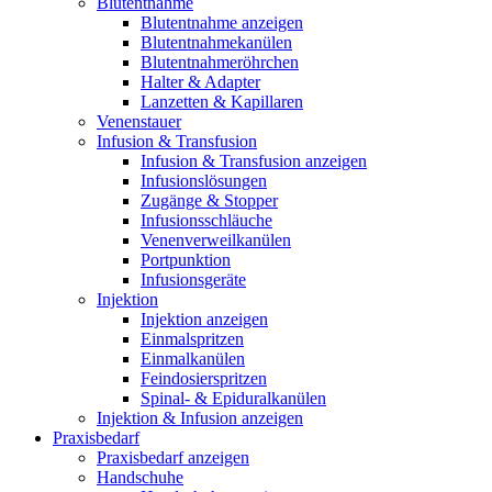
Blutentnahme
Blutentnahme anzeigen
Blutentnahmekanülen
Blutentnahmeröhrchen
Halter & Adapter
Lanzetten & Kapillaren
Venenstauer
Infusion & Transfusion
Infusion & Transfusion anzeigen
Infusionslösungen
Zugänge & Stopper
Infusionsschläuche
Venenverweilkanülen
Portpunktion
Infusionsgeräte
Injektion
Injektion anzeigen
Einmalspritzen
Einmalkanülen
Feindosierspritzen
Spinal- & Epiduralkanülen
Injektion & Infusion anzeigen
Praxisbedarf
Praxisbedarf anzeigen
Handschuhe