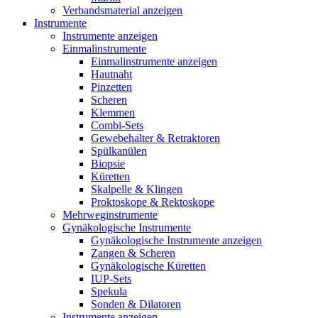
Verbandsmaterial anzeigen
Instrumente
Instrumente anzeigen
Einmalinstrumente
Einmalinstrumente anzeigen
Hautnaht
Pinzetten
Scheren
Klemmen
Combi-Sets
Gewebehalter & Retraktoren
Spülkanülen
Biopsie
Küretten
Skalpelle & Klingen
Proktoskope & Rektoskope
Mehrweginstrumente
Gynäkologische Instrumente
Gynäkologische Instrumente anzeigen
Zangen & Scheren
Gynäkologische Küretten
IUP-Sets
Spekula
Sonden & Dilatoren
Instrumente anzeigen