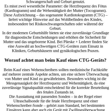
Schwangerschaft und Geburt genutzt.
Es misst zwei wesentliche Parameter: die Herzfrequenz des Fötus
(Kardiogramm) und die Wehentätigkeit der Mutter (Tocogramm).
Diese Aufzeichnung – das sogenannte Kardiotokogramm (CTG) –
liefert wichtige Hinweise auf das Wohlbefinden des Kindes,
insbesondere bei Risikoschwangerschaften oder während der
Geburt.
In der modernen Geburtshilfe bieten sie eine zuverlässige Grundlage
für diagnostische Entscheidungen und erhöhen die Sicherheit für
Mutter und das ungeborene Kind. Bei Plieske + Lederer finden Sie
eine Auswahl an hochwertigen CTG-Geräten zum Einsatz in
Kliniken, Geburtshäusern und gynäkologischen Praxen.
Worauf achtet man beim Kauf eines CTG-Geräts?
Beim Kauf eines Wehenschreibers sollten medizinische Fachkräfte
auf mehrere zentrale Aspekte achten, um eine sichere Überwachung
von Mutter und Kind zu gewährleisten. Besonders wichtig ist die
Messgenauigkeit der Herzfrequenz und Wehentätigkeit, da eine
zuverlässige Signalqualität entscheidend für die korrekte Beurteilung
des fetalen Zustands ist.
Die Ausstattung mit passenden Sonden – in der Regel einer
Ultraschallsonde für die fetale Herzfrequenz und einer
Wehenschreiber-Sonde – gehört zum Standard, bei bestimmten
Einsätzen kann aber auch ein Gerät mit Zwillingsüberwachung