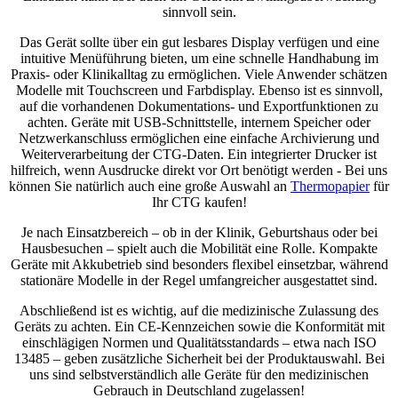
sinnvoll sein.
Das Gerät sollte über ein gut lesbares Display verfügen und eine
intuitive Menüführung bieten, um eine schnelle Handhabung im
Praxis- oder Klinikalltag zu ermöglichen. Viele Anwender schätzen
Modelle mit Touchscreen und Farbdisplay. Ebenso ist es sinnvoll,
auf die vorhandenen Dokumentations- und Exportfunktionen zu
achten. Geräte mit USB-Schnittstelle, internem Speicher oder
Netzwerkanschluss ermöglichen eine einfache Archivierung und
Weiterverarbeitung der CTG-Daten. Ein integrierter Drucker ist
hilfreich, wenn Ausdrucke direkt vor Ort benötigt werden - Bei uns
können Sie natürlich auch eine große Auswahl an
Thermopapier
für
Ihr CTG kaufen!
Je nach Einsatzbereich – ob in der Klinik, Geburtshaus oder bei
Hausbesuchen – spielt auch die Mobilität eine Rolle. Kompakte
Geräte mit Akkubetrieb sind besonders flexibel einsetzbar, während
stationäre Modelle in der Regel umfangreicher ausgestattet sind.
Abschließend ist es wichtig, auf die medizinische Zulassung des
Geräts zu achten. Ein CE-Kennzeichen sowie die Konformität mit
einschlägigen Normen und Qualitätsstandards – etwa nach ISO
13485 – geben zusätzliche Sicherheit bei der Produktauswahl. Bei
uns sind selbstverständlich alle Geräte für den medizinischen
Gebrauch in Deutschland zugelassen!