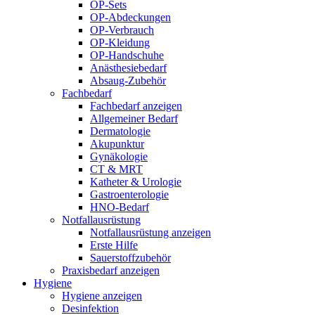
OP-Sets
OP-Abdeckungen
OP-Verbrauch
OP-Kleidung
OP-Handschuhe
Anästhesiebedarf
Absaug-Zubehör
Fachbedarf
Fachbedarf anzeigen
Allgemeiner Bedarf
Dermatologie
Akupunktur
Gynäkologie
CT & MRT
Katheter & Urologie
Gastroenterologie
HNO-Bedarf
Notfallausrüstung
Notfallausrüstung anzeigen
Erste Hilfe
Sauerstoffzubehör
Praxisbedarf anzeigen
Hygiene
Hygiene anzeigen
Desinfektion