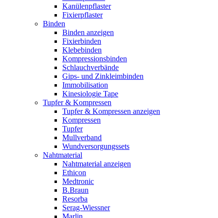
Kanülenpflaster
Fixierpflaster
Binden
Binden anzeigen
Fixierbinden
Klebebinden
Kompressionsbinden
Schlauchverbände
Gips- und Zinkleimbinden
Immobilisation
Kinesiologie Tape
Tupfer & Kompressen
Tupfer & Kompressen anzeigen
Kompressen
Tupfer
Mullverband
Wundversorgungssets
Nahtmaterial
Nahtmaterial anzeigen
Ethicon
Medtronic
B.Braun
Resorba
Serag-Wiessner
Marlin