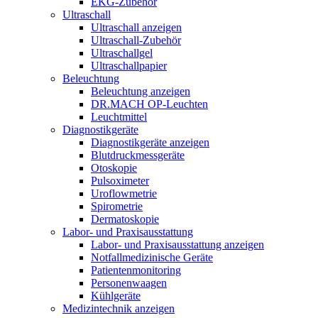
EKG-Zubehör
Ultraschall
Ultraschall anzeigen
Ultraschall-Zubehör
Ultraschallgel
Ultraschallpapier
Beleuchtung
Beleuchtung anzeigen
DR.MACH OP-Leuchten
Leuchtmittel
Diagnostikgeräte
Diagnostikgeräte anzeigen
Blutdruckmessgeräte
Otoskopie
Pulsoximeter
Uroflowmetrie
Spirometrie
Dermatoskopie
Labor- und Praxisausstattung
Labor- und Praxisausstattung anzeigen
Notfallmedizinische Geräte
Patientenmonitoring
Personenwaagen
Kühlgeräte
Medizintechnik anzeigen