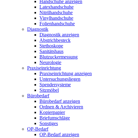
Handschuhe anzeigen
Latexhandschuhe
Nitrilhandschuhe
Vinylhandschuhe
Folienhandschuhe
Diagnostik
Diagnostik anzeigen
Abstrichbesteck
Stethoskope
Sanitätshaus
Blutzuckermessung
Neurologie
Praxiseinrichtung
Praxiseinrichtung anzeigen
Untersuchungsliegen
Spendersysteme
Sitzmöbel
Bürobedarf
Bürobedarf anzeigen
Ordnen & Archivieren
Kopierpapier
Briefumschläge
Sonstiges
OP-Bedarf
OP-Bedarf anzeigen