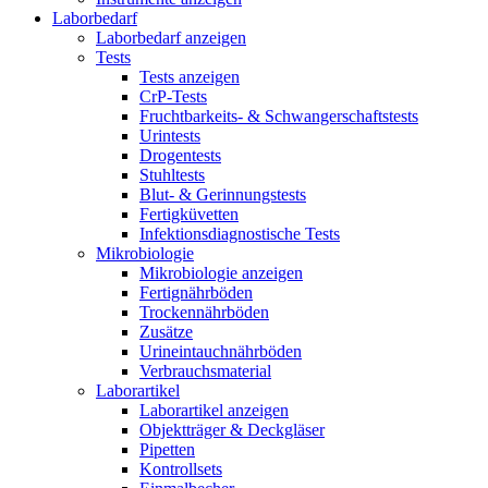
Laborbedarf
Laborbedarf anzeigen
Tests
Tests anzeigen
CrP-Tests
Fruchtbarkeits- & Schwangerschaftstests
Urintests
Drogentests
Stuhltests
Blut- & Gerinnungstests
Fertigküvetten
Infektionsdiagnostische Tests
Mikrobiologie
Mikrobiologie anzeigen
Fertignährböden
Trockennährböden
Zusätze
Urineintauchnährböden
Verbrauchsmaterial
Laborartikel
Laborartikel anzeigen
Objektträger & Deckgläser
Pipetten
Kontrollsets