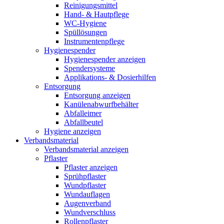
Reinigungsmittel
Hand- & Hautpflege
WC-Hygiene
Spüllösungen
Instrumentenpflege
Hygienespender
Hygienespender anzeigen
Spendersysteme
Applikations- & Dosierhilfen
Entsorgung
Entsorgung anzeigen
Kanülenabwurfbehälter
Abfalleimer
Abfallbeutel
Hygiene anzeigen
Verbandsmaterial
Verbandsmaterial anzeigen
Pflaster
Pflaster anzeigen
Sprühpflaster
Wundpflaster
Wundauflagen
Augenverband
Wundverschluss
Rollenpflaster