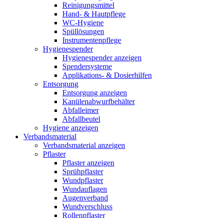
Reinigungsmittel
Hand- & Hautpflege
WC-Hygiene
Spüllösungen
Instrumentenpflege
Hygienespender
Hygienespender anzeigen
Spendersysteme
Applikations- & Dosierhilfen
Entsorgung
Entsorgung anzeigen
Kanülenabwurfbehälter
Abfalleimer
Abfallbeutel
Hygiene anzeigen
Verbandsmaterial
Verbandsmaterial anzeigen
Pflaster
Pflaster anzeigen
Sprühpflaster
Wundpflaster
Wundauflagen
Augenverband
Wundverschluss
Rollenpflaster