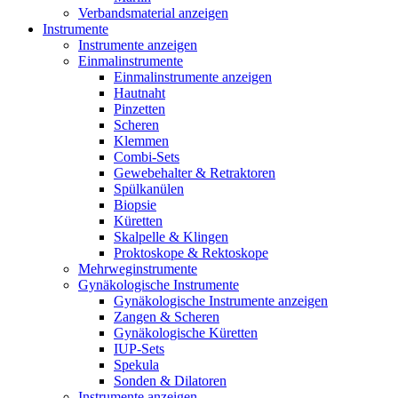
Verbandsmaterial anzeigen
Instrumente
Instrumente anzeigen
Einmalinstrumente
Einmalinstrumente anzeigen
Hautnaht
Pinzetten
Scheren
Klemmen
Combi-Sets
Gewebehalter & Retraktoren
Spülkanülen
Biopsie
Küretten
Skalpelle & Klingen
Proktoskope & Rektoskope
Mehrweginstrumente
Gynäkologische Instrumente
Gynäkologische Instrumente anzeigen
Zangen & Scheren
Gynäkologische Küretten
IUP-Sets
Spekula
Sonden & Dilatoren
Instrumente anzeigen