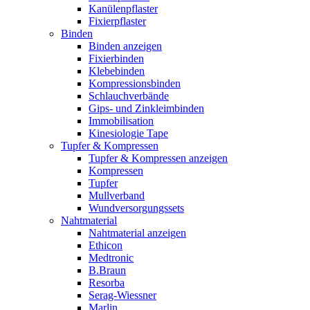
Kanülenpflaster
Fixierpflaster
Binden
Binden anzeigen
Fixierbinden
Klebebinden
Kompressionsbinden
Schlauchverbände
Gips- und Zinkleimbinden
Immobilisation
Kinesiologie Tape
Tupfer & Kompressen
Tupfer & Kompressen anzeigen
Kompressen
Tupfer
Mullverband
Wundversorgungssets
Nahtmaterial
Nahtmaterial anzeigen
Ethicon
Medtronic
B.Braun
Resorba
Serag-Wiessner
Marlin