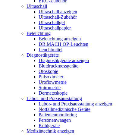
EKG-Zubehör
Ultraschall
Ultraschall anzeigen
Ultraschall-Zubehör
Ultraschallgel
Ultraschallpapier
Beleuchtung
Beleuchtung anzeigen
DR.MACH OP-Leuchten
Leuchtmittel
Diagnostikgeräte
Diagnostikgeräte anzeigen
Blutdruckmessgeräte
Otoskopie
Pulsoximeter
Uroflowmetrie
Spirometrie
Dermatoskopie
Labor- und Praxisausstattung
Labor- und Praxisausstattung anzeigen
Notfallmedizinische Geräte
Patientenmonitoring
Personenwaagen
Kühlgeräte
Medizintechnik anzeigen