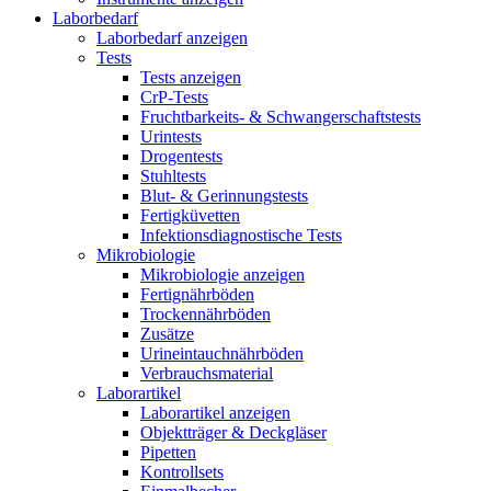
Laborbedarf
Laborbedarf anzeigen
Tests
Tests anzeigen
CrP-Tests
Fruchtbarkeits- & Schwangerschaftstests
Urintests
Drogentests
Stuhltests
Blut- & Gerinnungstests
Fertigküvetten
Infektionsdiagnostische Tests
Mikrobiologie
Mikrobiologie anzeigen
Fertignährböden
Trockennährböden
Zusätze
Urineintauchnährböden
Verbrauchsmaterial
Laborartikel
Laborartikel anzeigen
Objektträger & Deckgläser
Pipetten
Kontrollsets