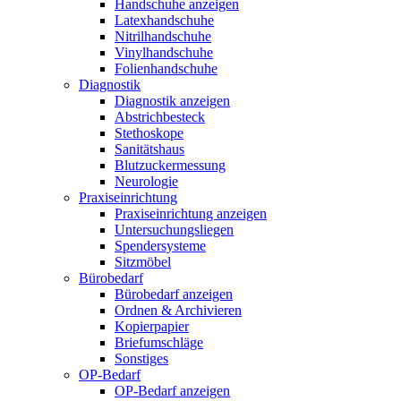
Handschuhe anzeigen
Latexhandschuhe
Nitrilhandschuhe
Vinylhandschuhe
Folienhandschuhe
Diagnostik
Diagnostik anzeigen
Abstrichbesteck
Stethoskope
Sanitätshaus
Blutzuckermessung
Neurologie
Praxiseinrichtung
Praxiseinrichtung anzeigen
Untersuchungsliegen
Spendersysteme
Sitzmöbel
Bürobedarf
Bürobedarf anzeigen
Ordnen & Archivieren
Kopierpapier
Briefumschläge
Sonstiges
OP-Bedarf
OP-Bedarf anzeigen