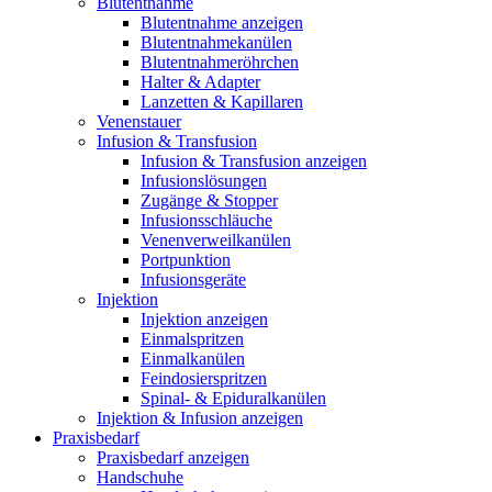
Blutentnahme
Blutentnahme anzeigen
Blutentnahmekanülen
Blutentnahmeröhrchen
Halter & Adapter
Lanzetten & Kapillaren
Venenstauer
Infusion & Transfusion
Infusion & Transfusion anzeigen
Infusionslösungen
Zugänge & Stopper
Infusionsschläuche
Venenverweilkanülen
Portpunktion
Infusionsgeräte
Injektion
Injektion anzeigen
Einmalspritzen
Einmalkanülen
Feindosierspritzen
Spinal- & Epiduralkanülen
Injektion & Infusion anzeigen
Praxisbedarf
Praxisbedarf anzeigen
Handschuhe