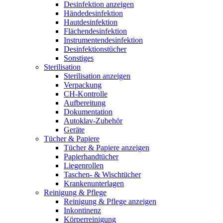
Desinfektion anzeigen
Händedesinfektion
Hautdesinfektion
Flächendesinfektion
Instrumentendesinfektion
Desinfektionstücher
Sonstiges
Sterilisation
Sterilisation anzeigen
Verpackung
CH-Kontrolle
Aufbereitung
Dokumentation
Autoklav-Zubehör
Geräte
Tücher & Papiere
Tücher & Papiere anzeigen
Papierhandtücher
Liegenrollen
Taschen- & Wischtücher
Krankenunterlagen
Reinigung & Pflege
Reinigung & Pflege anzeigen
Inkontinenz
Körperreinigung