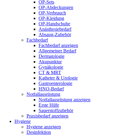
OP-Sets
OP-Abdeckungen
OP-Verbrauch
OP-Kleidung
OP-Handschuhe
Anästhesiebedarf
Absaug-Zubehör
Fachbedarf
Fachbedarf anzeigen
Allgemeiner Bedarf
Dermatologie
Akupunktur
Gynäkologie
CT & MRT
Katheter & Urologie
Gastroenterologie
HNO-Bedarf
Notfallausrüstung
Notfallausrüstung anzeigen
Erste Hilfe
Sauerstoffzubehör
Praxisbedarf anzeigen
Hygiene
Hygiene anzeigen
Desinfektion