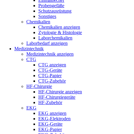
Einmalbecher
Probengefäße
Schutzausrüstung
Sonstiges
Chemikalien
Chemikalien anzeigen
Zytologie & Histologie
Laborchemikalien
Laborbedarf anzeigen
Medizintechnik
Medizintechnik anzeigen
CTG
CTG anzeigen
CTG-Geräte
CTG-Papier
CTG-Zubehör
HF-Chirurgie
HF-Chirurgie anzeigen
HF-Chirurgiegeräte
HF-Zubehör
EKG
EKG anzeigen
EKG-Elektroden
EKG-Geräte
EKG-Papier