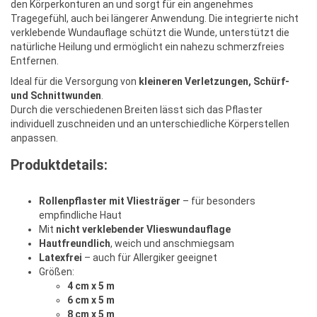
den Körperkonturen an und sorgt für ein angenehmes
Tragegefühl, auch bei längerer Anwendung. Die integrierte nicht
verklebende Wundauflage schützt die Wunde, unterstützt die
natürliche Heilung und ermöglicht ein nahezu schmerzfreies
Entfernen.
Ideal für die Versorgung von
kleineren Verletzungen, Schürf-
und Schnittwunden
.
Durch die verschiedenen Breiten lässt sich das Pflaster
individuell zuschneiden und an unterschiedliche Körperstellen
anpassen.
Produktdetails:
Rollenpflaster mit Vliesträger
– für besonders
empfindliche Haut
Mit
nicht verklebender Vlieswundauflage
Hautfreundlich
, weich und anschmiegsam
Latexfrei
– auch für Allergiker geeignet
Größen:
4 cm x 5 m
6 cm x 5 m
8 cm x 5 m